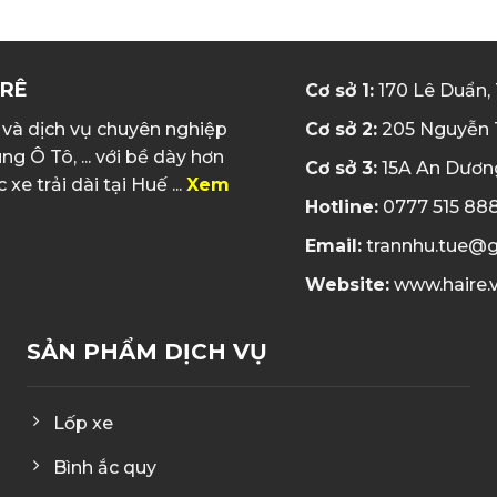
 RÊ
Cơ sở 1:
170 Lê Duẩn,
Cơ sở 2:
205 Nguyễn 
và dịch vụ chuyên nghiệp
g Ô Tô, ... với bề dày hơn
Cơ sở 3:
15A An Dươn
 trải dài tại Huế ...
Xem
Hotline:
0777 515 888
Email:
trannhu.tue@
Website:
www.haire.
SẢN PHẨM DỊCH VỤ
Lốp xe
Bình ắc quy