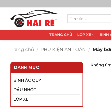
Bỏ
qua
nội
Tìm
dung
kiếm:
TRANG CHỦ
LỐP XE
BÌNH
Trang chủ
/
PHỤ KIỆN AN TOÀN
/
Máy bơ
Không tìm
DANH MỤC
BÌNH ẮC QUY
DẦU NHỚT
LỐP XE