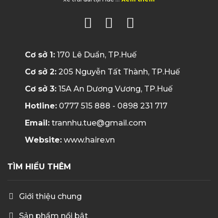
Cơ sở 1:
170 Lê Duẩn, TP.Huế
Cơ sở 2:
205 Nguyễn Tất Thành, TP.Huế
Cơ sở 3:
15A An Dương Vương, TP.Huế
Hotline:
0777 515 888 - 0898 231 717
Email:
trannhu.tue@gmail.com
Website:
www.haire.vn
TÌM HIỂU THÊM
Giới thiệu chung
Sản phẩm nổi bật