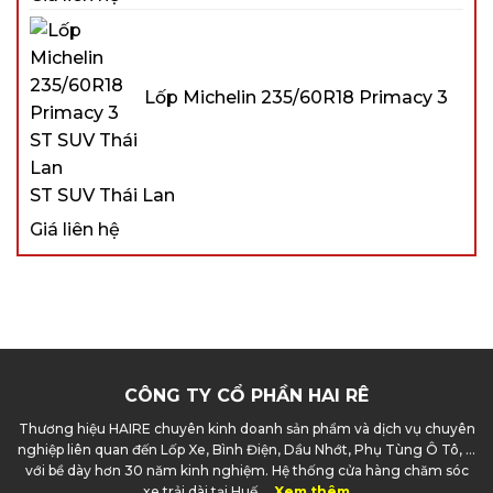
Lốp Michelin 235/60R18 Primacy 3
ST SUV Thái Lan
Giá liên hệ
CÔNG TY CỔ PHẦN HAI RÊ
Thương hiệu HAIRE chuyên kinh doanh sản phẩm và dịch vụ chuyên
nghiệp liên quan đến Lốp Xe, Bình Điện, Dầu Nhớt, Phụ Tùng Ô Tô, ...
với bề dày hơn 30 năm kinh nghiệm. Hệ thống cửa hàng chăm sóc
xe trải dài tại Huế ...
Xem thêm