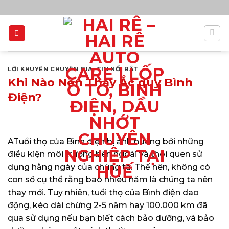
Bỏ
qua
nội
dung
LỜI KHUYÊN CHUYÊN GIA
,
TIN NỔI BẬT
Khi Nào Nên Thay Ắc quy Bình
Điện?
ATuổi thọ của Bình điện bị ảnh hưởng bởi những
điều kiện môi trường bên ngoài và thói quen sử
dụng hằng ngày của chúng ta. Thế nên, không có
con số cụ thể rằng bao nhiêu năm là chúng ta nên
thay mới. Tuy nhiên, tuổi thọ của Bình điện dao
động, kéo dài chừng 2-5 năm hay 100.000 km đã
qua sử dụng nếu bạn biết cách bảo dưỡng, và bảo